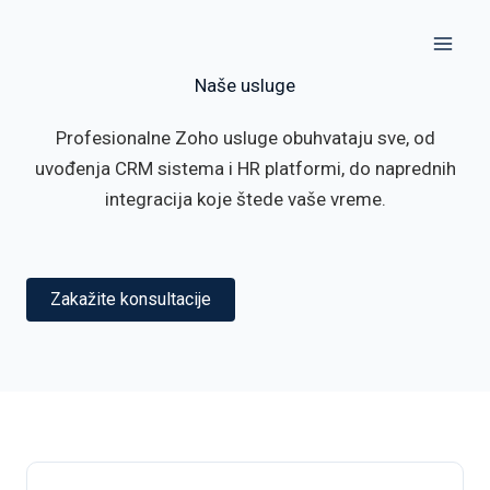
Пређи
на
садржај
Naše usluge
Profesionalne Zoho usluge obuhvataju sve, od
uvođenja CRM sistema i HR platformi, do naprednih
integracija koje štede vaše vreme.
Zakažite konsultacije