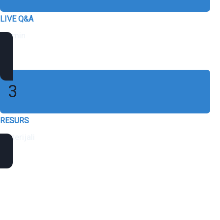
LIVE Q&A
15 min
3
RESURS
materijali