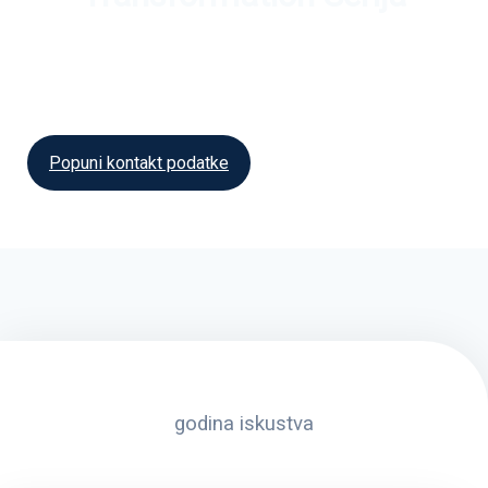
Webinar serija o povezivanju ljudi, procesa i
tehnologije za održiv poslovni rast.
Popuni kontakt podatke
godina iskustva