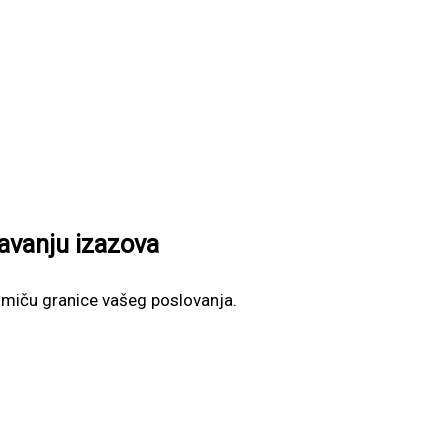
šavanju izazova
omiču granice vašeg poslovanja.