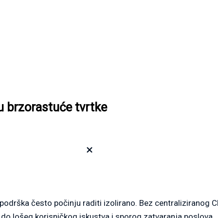
u brzorastuće tvrtke
 podrška često počinju raditi izolirano. Bez centraliziranog 
i do lošeg korisničkog iskustva i sporog zatvaranja poslova.