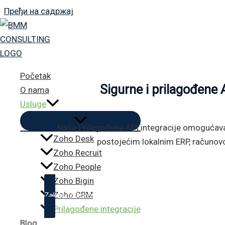
Пређи на садржај
Početak
Sigurne i prilagođene 
O nama
Usluge
Naše Prilagođene API integracije omogućavaj
Zoho Desk
postojećim lokalnim ERP, računovo
Zoho Recruit
Zoho People
Zoho Bigin
Zoho CRM
Zakašite konzultacije
Prilagođene integracije
Blog