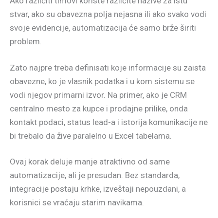
Ako različiti timovi koriste različite nazive za istu
stvar, ako su obavezna polja nejasna ili ako svako vodi
svoje evidencije, automatizacija će samo brže širiti
problem.
Zato najpre treba definisati koje informacije su zaista
obavezne, ko je vlasnik podatka i u kom sistemu se
vodi njegov primarni izvor. Na primer, ako je CRM
centralno mesto za kupce i prodajne prilike, onda
kontakt podaci, status lead-a i istorija komunikacije ne
bi trebalo da žive paralelno u Excel tabelama.
Ovaj korak deluje manje atraktivno od same
automatizacije, ali je presudan. Bez standarda,
integracije postaju krhke, izveštaji nepouzdani, a
korisnici se vraćaju starim navikama.