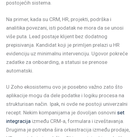
postojećih sistema.
Na primer, kada su CRM, HR, projekti, podrška i
analitika povezani, isti podatak ne mora da se unosi
više puta. Lead postaje klijent bez dodatnog
prepisivanja. Kandidat koji je primljen prelazi u HR
evidenciju uz minimalnu intervenciju. Ugovor pokreće
zadatke za onboarding, a statusi se prenose
automatski.
U Zoho ekosistemu ovo je posebno važno zato što
aplikacije mogu da dele podatke i logiku procesa na
strukturisan način. Ipak, ni ovde ne postoji univerzalni
recept. Nekim kompanijama je dovoljan osnovni
set
integracija
između CRM-a, formulara i izveštavanja.
Drugima je potrebna šira orkestracija između prodaje,