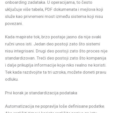
onboarding zadataka. U operacijama, to često
uključuje više tabela, PDF dokumenata i mejlova koji
služe kao privremeni most između sistema koji nisu
povezani.
Kada mapirate tok, brzo postaje jasno da nije svaki
ručni unos isti. Jedan deo postoji zato što sistemi
nisu integrisani. Drugi deo postoji zato što proces nije
standardizovan. Treći deo postoji zato što kompanija
i dalje prikuplja informacije koje niko realno ne koristi.
Tek kada razdvojite ta tri uzroka, možete doneti pravu
odluku.
Prvi korak je standardizacija podataka
Automatizacija ne popravlja loše definisane podatke.