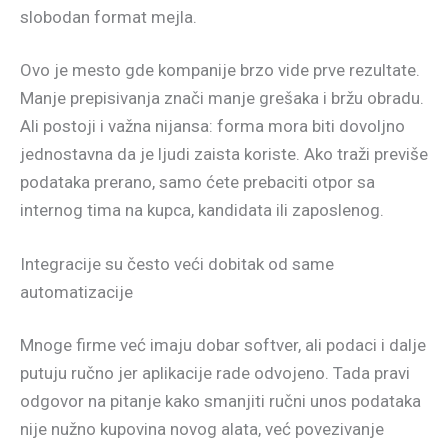
slobodan format mejla.
Ovo je mesto gde kompanije brzo vide prve rezultate.
Manje prepisivanja znači manje grešaka i bržu obradu.
Ali postoji i važna nijansa: forma mora biti dovoljno
jednostavna da je ljudi zaista koriste. Ako traži previše
podataka prerano, samo ćete prebaciti otpor sa
internog tima na kupca, kandidata ili zaposlenog.
Integracije su često veći dobitak od same
automatizacije
Mnoge firme već imaju dobar softver, ali podaci i dalje
putuju ručno jer aplikacije rade odvojeno. Tada pravi
odgovor na pitanje kako smanjiti ručni unos podataka
nije nužno kupovina novog alata, već povezivanje