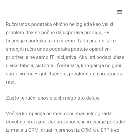
Skip
to
content
Ručni unos podataka obično ne izgleda kao veliki
problem dok ne počne da usporava prodaju, HR,
finansije i podršku u isto vreme. Tada pitanje kako
smanjiti ručni unos podataka postaje operativni
prioritet, a ne samo IT inicijativa. Ako isti podaci ulaze
u više tabela, sistema i formulara, kompanija ne gubi
samo vreme – gubi tačnost, preglednost i prostor za
rast.
Zašto je ručni unos skuplji nego što deluje
Većina kompanija ne meri cenu manuelnog rada
dovoljno precizno. Jedan zaposleni prepisuje podatke
iz mejla u CRM, drugi ih prenosi iz CRM-a u ERP, treći