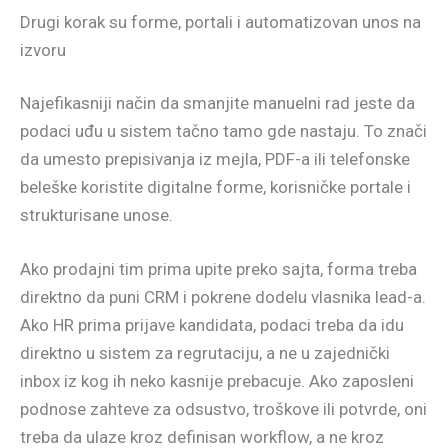
Drugi korak su forme, portali i automatizovan unos na
izvoru
Najefikasniji način da smanjite manuelni rad jeste da
podaci uđu u sistem tačno tamo gde nastaju. To znači
da umesto prepisivanja iz mejla, PDF-a ili telefonske
beleške koristite digitalne forme, korisničke portale i
strukturisane unose.
Ako prodajni tim prima upite preko sajta, forma treba
direktno da puni CRM i pokrene dodelu vlasnika lead-a.
Ako HR prima prijave kandidata, podaci treba da idu
direktno u sistem za regrutaciju, a ne u zajednički
inbox iz kog ih neko kasnije prebacuje. Ako zaposleni
podnose zahteve za odsustvo, troškove ili potvrde, oni
treba da ulaze kroz definisan workflow, a ne kroz