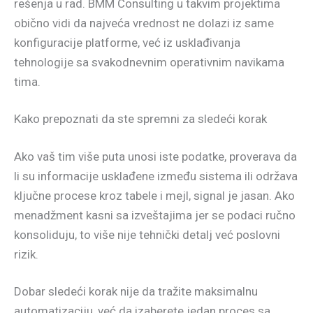
rešenja u rad. BMM Consulting u takvim projektima
obično vidi da najveća vrednost ne dolazi iz same
konfiguracije platforme, već iz usklađivanja
tehnologije sa svakodnevnim operativnim navikama
tima.
Kako prepoznati da ste spremni za sledeći korak
Ako vaš tim više puta unosi iste podatke, proverava da
li su informacije usklađene između sistema ili održava
ključne procese kroz tabele i mejl, signal je jasan. Ako
menadžment kasni sa izveštajima jer se podaci ručno
konsoliduju, to više nije tehnički detalj već poslovni
rizik.
Dobar sledeći korak nije da tražite maksimalnu
automatizaciju, već da izaberete jedan proces sa