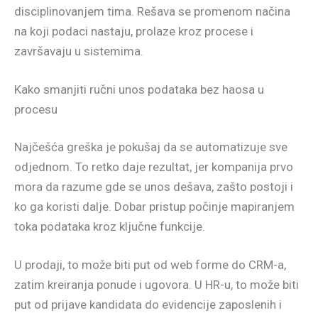
disciplinovanjem tima. Rešava se promenom načina
na koji podaci nastaju, prolaze kroz procese i
završavaju u sistemima.
Kako smanjiti ručni unos podataka bez haosa u
procesu
Najčešća greška je pokušaj da se automatizuje sve
odjednom. To retko daje rezultat, jer kompanija prvo
mora da razume gde se unos dešava, zašto postoji i
ko ga koristi dalje. Dobar pristup počinje mapiranjem
toka podataka kroz ključne funkcije.
U prodaji, to može biti put od web forme do CRM-a,
zatim kreiranja ponude i ugovora. U HR-u, to može biti
put od prijave kandidata do evidencije zaposlenih i