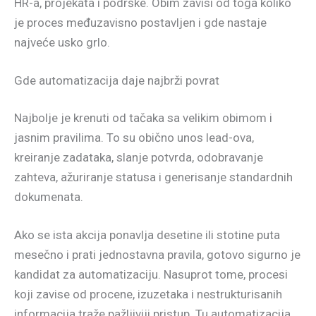
HR-a, projekata i podrške. Obim zavisi od toga koliko
je proces međuzavisno postavljen i gde nastaje
najveće usko grlo.
Gde automatizacija daje najbrži povrat
Najbolje je krenuti od tačaka sa velikim obimom i
jasnim pravilima. To su obično unos lead-ova,
kreiranje zadataka, slanje potvrda, odobravanje
zahteva, ažuriranje statusa i generisanje standardnih
dokumenata.
Ako se ista akcija ponavlja desetine ili stotine puta
mesečno i prati jednostavna pravila, gotovo sigurno je
kandidat za automatizaciju. Nasuprot tome, procesi
koji zavise od procene, izuzetaka i nestrukturisanih
informacija traže pažljiviji pristup. Tu automatizacija