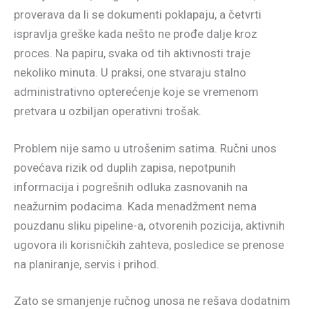
proverava da li se dokumenti poklapaju, a četvrti
ispravlja greške kada nešto ne prođe dalje kroz
proces. Na papiru, svaka od tih aktivnosti traje
nekoliko minuta. U praksi, one stvaraju stalno
administrativno opterećenje koje se vremenom
pretvara u ozbiljan operativni trošak.
Problem nije samo u utrošenim satima. Ručni unos
povećava rizik od duplih zapisa, nepotpunih
informacija i pogrešnih odluka zasnovanih na
neažurnim podacima. Kada menadžment nema
pouzdanu sliku pipeline-a, otvorenih pozicija, aktivnih
ugovora ili korisničkih zahteva, posledice se prenose
na planiranje, servis i prihod.
Zato se smanjenje ručnog unosa ne rešava dodatnim