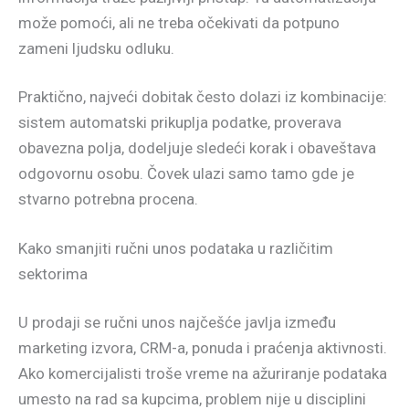
može pomoći, ali ne treba očekivati da potpuno
zameni ljudsku odluku.
Praktično, najveći dobitak često dolazi iz kombinacije:
sistem automatski prikuplja podatke, proverava
obavezna polja, dodeljuje sledeći korak i obaveštava
odgovornu osobu. Čovek ulazi samo tamo gde je
stvarno potrebna procena.
Kako smanjiti ručni unos podataka u različitim
sektorima
U prodaji se ručni unos najčešće javlja između
marketing izvora, CRM-a, ponuda i praćenja aktivnosti.
Ako komercijalisti troše vreme na ažuriranje podataka
umesto na rad sa kupcima, problem nije u disciplini