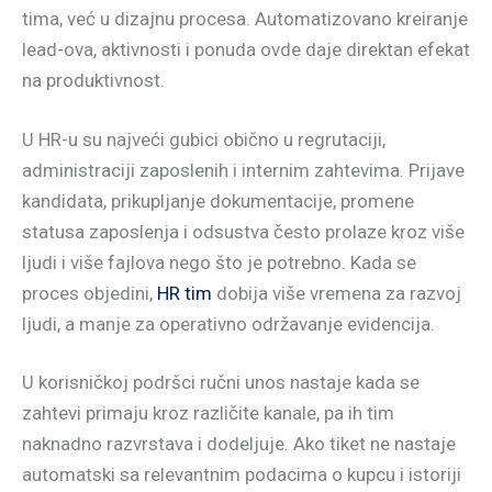
tima, već u dizajnu procesa. Automatizovano kreiranje
lead-ova, aktivnosti i ponuda ovde daje direktan efekat
na produktivnost.
U HR-u su najveći gubici obično u regrutaciji,
administraciji zaposlenih i internim zahtevima. Prijave
kandidata, prikupljanje dokumentacije, promene
statusa zaposlenja i odsustva često prolaze kroz više
ljudi i više fajlova nego što je potrebno. Kada se
proces objedini,
HR tim
dobija više vremena za razvoj
ljudi, a manje za operativno održavanje evidencija.
U korisničkoj podršci ručni unos nastaje kada se
zahtevi primaju kroz različite kanale, pa ih tim
naknadno razvrstava i dodeljuje. Ako tiket ne nastaje
automatski sa relevantnim podacima o kupcu i istoriji