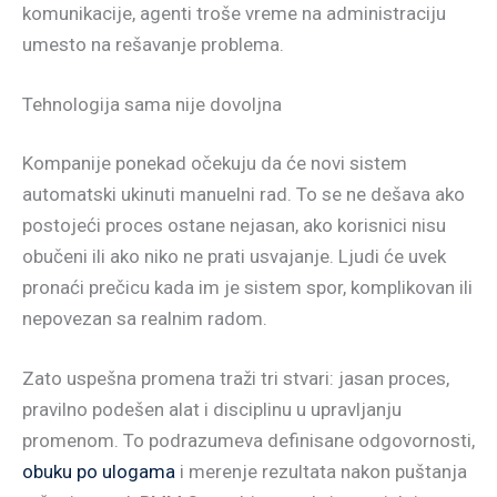
komunikacije, agenti troše vreme na administraciju
umesto na rešavanje problema.
Tehnologija sama nije dovoljna
Kompanije ponekad očekuju da će novi sistem
automatski ukinuti manuelni rad. To se ne dešava ako
postojeći proces ostane nejasan, ako korisnici nisu
obučeni ili ako niko ne prati usvajanje. Ljudi će uvek
pronaći prečicu kada im je sistem spor, komplikovan ili
nepovezan sa realnim radom.
Zato uspešna promena traži tri stvari: jasan proces,
pravilno podešen alat i disciplinu u upravljanju
promenom. To podrazumeva definisane odgovornosti,
obuku po ulogama
i merenje rezultata nakon puštanja