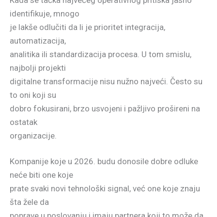
identifikuje, mnogo
je lakše odlučiti da li je prioritet integracija,
automatizacija,
analitika ili standardizacija procesa. U tom smislu,
najbolji projekti
digitalne transformacije nisu nužno najveći. Često su
to oni koji su
dobro fokusirani, brzo usvojeni i pažljivo prošireni na
ostatak
organizacije.
Kompanije koje u 2026. budu donosile dobre odluke
neće biti one koje
prate svaki novi tehnološki signal, već one koje znaju
šta žele da
poprave u poslovanju i imaju partnera koji to može da