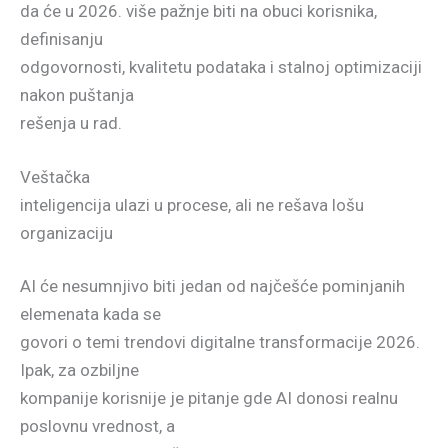
da će u 2026. više pažnje biti na obuci korisnika,
definisanju
odgovornosti, kvalitetu podataka i stalnoj optimizaciji
nakon puštanja
rešenja u rad.
Veštačka
inteligencija ulazi u procese, ali ne rešava lošu
organizaciju
AI će nesumnjivo biti jedan od najčešće pominjanih
elemenata kada se
govori o temi trendovi digitalne transformacije 2026.
Ipak, za ozbiljne
kompanije korisnije je pitanje gde AI donosi realnu
poslovnu vrednost, a