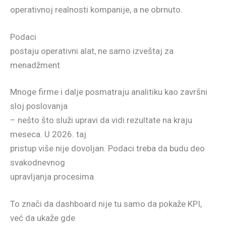
operativnoj realnosti kompanije, a ne obrnuto.
Podaci
postaju operativni alat, ne samo izveštaj za
menadžment
Mnoge firme i dalje posmatraju analitiku kao završni
sloj poslovanja
– nešto što služi upravi da vidi rezultate na kraju
meseca. U 2026. taj
pristup više nije dovoljan. Podaci treba da budu deo
svakodnevnog
upravljanja procesima.
To znači da dashboard nije tu samo da pokaže KPI,
već da ukaže gde