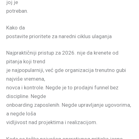
joj je
potreban.
Kako da
postavite prioritete za naredni ciklus ulaganja
Najpraktičniji pristup za 2026. nije da krenete od
pitanja koji trend
je najpopularniji, već gde organizacija trenutno gubi
najviše vremena,
novca i kontrole. Negde je to prodajni funnel bez
discipline. Negde
onboarding zaposlenih. Negde upravljanje ugovorima,
a negde loša
vidljivost nad projektima i realizacijom.
Kada se tačka najvećeg operativnog pritiska jasno