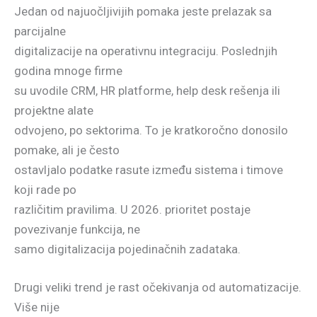
Jedan od najuočljivijih pomaka jeste prelazak sa
parcijalne
digitalizacije na operativnu integraciju. Poslednjih
godina mnoge firme
su uvodile CRM, HR platforme, help desk rešenja ili
projektne alate
odvojeno, po sektorima. To je kratkoročno donosilo
pomake, ali je često
ostavljalo podatke rasute između sistema i timove
koji rade po
različitim pravilima. U 2026. prioritet postaje
povezivanje funkcija, ne
samo digitalizacija pojedinačnih zadataka.
Drugi veliki trend je rast očekivanja od automatizacije.
Više nije