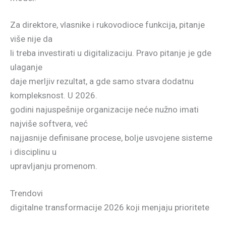
Za direktore, vlasnike i rukovodioce funkcija, pitanje
više nije da
li treba investirati u digitalizaciju. Pravo pitanje je gde
ulaganje
daje merljiv rezultat, a gde samo stvara dodatnu
kompleksnost. U 2026.
godini najuspešnije organizacije neće nužno imati
najviše softvera, već
najjasnije definisane procese, bolje usvojene sisteme
i disciplinu u
upravljanju promenom.
Trendovi
digitalne transformacije 2026 koji menjaju prioritete