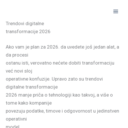
Skip
to
content
Trendovi digitalne
transformacije 2026
Ako vam je plan za 2026. da uvedete još jedan alat, a
da procesi
ostanu isti, verovatno nećete dobiti transformaciju
već novi sloj
operativne konfuzije. Upravo zato su trendovi
digitalne transformacije
2026 manje priča o tehnologiji kao takvoj, a više o
tome kako kompanije
povezuju podatke, timove i odgovornost u jedinstven
operativni
model.