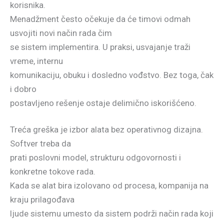
korisnika.
Menadžment često očekuje da će timovi odmah
usvojiti novi način rada čim
se sistem implementira. U praksi, usvajanje traži
vreme, internu
komunikaciju, obuku i dosledno vođstvo. Bez toga, čak
i dobro
postavljeno rešenje ostaje delimično iskorišćeno.
Treća greška je izbor alata bez operativnog dizajna.
Softver treba da
prati poslovni model, strukturu odgovornosti i
konkretne tokove rada.
Kada se alat bira izolovano od procesa, kompanija na
kraju prilagođava
ljude sistemu umesto da sistem podrži način rada koji