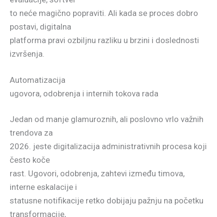
to neće magično popraviti. Ali kada se proces dobro
postavi, digitalna
platforma pravi ozbiljnu razliku u brzini i doslednosti
izvršenja.
Automatizacija
ugovora, odobrenja i internih tokova rada
Jedan od manje glamuroznih, ali poslovno vrlo važnih
trendova za
2026. jeste digitalizacija administrativnih procesa koji
često koče
rast. Ugovori, odobrenja, zahtevi između timova,
interne eskalacije i
statusne notifikacije retko dobijaju pažnju na početku
transformacije,