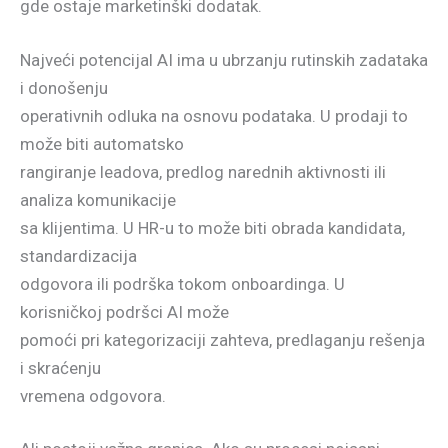
gde ostaje marketinški dodatak.
Najveći potencijal AI ima u ubrzanju rutinskih zadataka
i donošenju
operativnih odluka na osnovu podataka. U prodaji to
može biti automatsko
rangiranje leadova, predlog narednih aktivnosti ili
analiza komunikacije
sa klijentima. U HR-u to može biti obrada kandidata,
standardizacija
odgovora ili podrška tokom onboardinga. U
korisničkoj podršci AI može
pomoći pri kategorizaciji zahteva, predlaganju rešenja
i skraćenju
vremena odgovora.