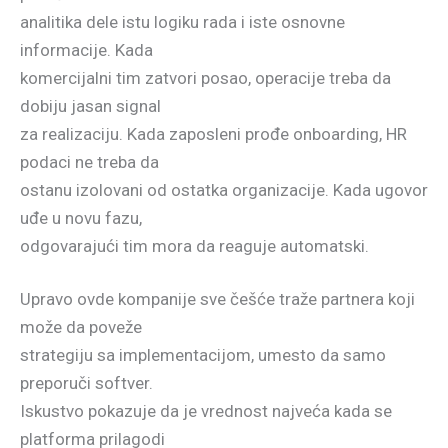
analitika dele istu logiku rada i iste osnovne
informacije. Kada
komercijalni tim zatvori posao, operacije treba da
dobiju jasan signal
za realizaciju. Kada zaposleni prođe onboarding, HR
podaci ne treba da
ostanu izolovani od ostatka organizacije. Kada ugovor
uđe u novu fazu,
odgovarajući tim mora da reaguje automatski.
Upravo ovde kompanije sve češće traže partnera koji
može da poveže
strategiju sa implementacijom, umesto da samo
preporuči softver.
Iskustvo pokazuje da je vrednost najveća kada se
platforma prilagodi