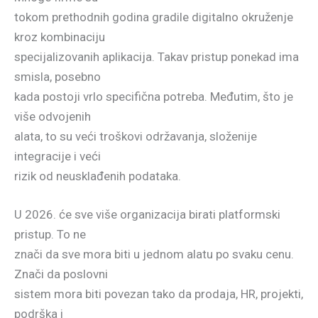
tokom prethodnih godina gradile digitalno okruženje
kroz kombinaciju
specijalizovanih aplikacija. Takav pristup ponekad ima
smisla, posebno
kada postoji vrlo specifična potreba. Međutim, što je
više odvojenih
alata, to su veći troškovi održavanja, složenije
integracije i veći
rizik od neusklađenih podataka.
U 2026. će sve više organizacija birati platformski
pristup. To ne
znači da sve mora biti u jednom alatu po svaku cenu.
Znači da poslovni
sistem mora biti povezan tako da prodaja, HR, projekti,
podrška i