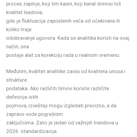
proces zapinje, koji tim kasni, koji kanal donosi loš
kvalitet leadova,
gde je fluktuacija zaposlenih veća od očekivane ili
koliko traje
odobravanje ugovora. Kada se analitika koristi na ovaj
način, ona
postaje alat za korekciju rada u realnom vremenu.
Međutim, kvalitet analitike zavisi od kvaliteta unosa i
strukture
podataka. Ako različiti timovi koriste različite
definicije istih
pojmova, izveštaji mogu izgledati precizno, a da
zapravo vode pogrešnim
zaključcima. Zato je jedan od važnijih trendova u
2026. standardizacija