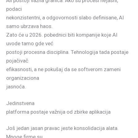
Ali postoji važna granica. Ako su procesi nejasni,
podaci
nekonzistentni, a odgovornosti slabo definisane, AI
samo ubrzava haos.
Zato će u 2026. pobednici biti kompanije koje AI
uvode tamo gde već
postoji procesna disciplina. Tehnologija tada postaje
pojačivač
efikasnosti, a ne pokušaj da se softverom zameni
organizaciona
jasnoća.
Jedinstvena
platforma postaje važnija od zbirke aplikacija
Još jedan jasan pravac jeste konsolidacija alata.
Mnoge firme su