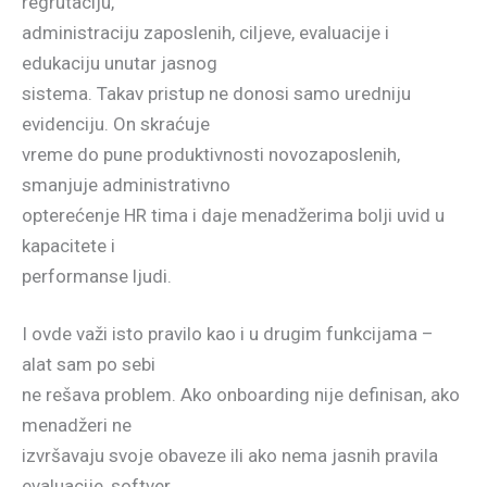
regrutaciju,
administraciju zaposlenih, ciljeve, evaluacije i
edukaciju unutar jasnog
sistema. Takav pristup ne donosi samo uredniju
evidenciju. On skraćuje
vreme do pune produktivnosti novozaposlenih,
smanjuje administrativno
opterećenje HR tima i daje menadžerima bolji uvid u
kapacitete i
performanse ljudi.
I ovde važi isto pravilo kao i u drugim funkcijama –
alat sam po sebi
ne rešava problem. Ako onboarding nije definisan, ako
menadžeri ne
izvršavaju svoje obaveze ili ako nema jasnih pravila
evaluacije, softver