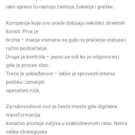
iako upravo tu nastaju zastoje, čekanja i greške.
Kompanije koje ovo urede dobijaju nekoliko direktnih
koristi. Prva je
brzina – manje vremena se gubi na praćenje statusa i
ručno podsećanje.
Druga je kontrola – jasno se vidi ko je odgovoran i
gde je proces stao.
Treća je usklađenost – lakše je sprovesti internu
politiku i smanjiti
operativni rizik.
Za rukovodioce ovo je često mesto gde digitalna
transformacija
konačno postaje vidljiva u svakodnevnom radu. Nema
velike strategijske