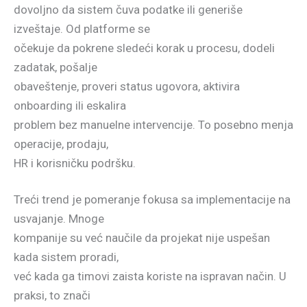
dovoljno da sistem čuva podatke ili generiše
izveštaje. Od platforme se
očekuje da pokrene sledeći korak u procesu, dodeli
zadatak, pošalje
obaveštenje, proveri status ugovora, aktivira
onboarding ili eskalira
problem bez manuelne intervencije. To posebno menja
operacije, prodaju,
HR i korisničku podršku.
Treći trend je pomeranje fokusa sa implementacije na
usvajanje. Mnoge
kompanije su već naučile da projekat nije uspešan
kada sistem proradi,
već kada ga timovi zaista koriste na ispravan način. U
praksi, to znači