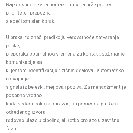
Najkorisniji je kada pomaže timu da brže proceni
prioritete i prepozna
sledeći smislen korak.
U praksi to znači predikciju verovatnoće zatvaranja
prilike,
preporuku optimalnog vremena za kontakt, sažimanje
komunikacije sa
klijentom, identifikaciju rizičnih dealova i automatsko
izdvajanje
signala iz beleški, mejlova i poziva. Za menadžment je
posebno vredno
kada sistem pokaže obrazac, na primer da prilike iz
određenog izvora
redovno ulaze u pipeline, ali retko prelaze u završnu
fazu.