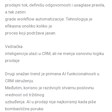
prodajni tok, definišu odgovornosti i usaglase pravila,
a tek zatim
grade workflow automatizacije. Tehnologija je
efikasna onoliko koliko je
proces koji podržava jasan.
Veštačka
inteligencija ulazi u CRM, ali ne menja osnovnu logiku
prodaje
Drugi snažan trend je primena AI funkcionalnosti u
CRM okruženju.
Međutim, korisno je razdvojiti stvarnu poslovnu
vrednost od tržišnog
uzbuđenja. AI u prodaji nije najkorisniji kada piše
bombastične poruke.