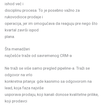
ishod već i
disciplinu procesa. To je posebno važno za
rukovodioce prodaje i
operacija, jer im omogućava da reaguju pre nego što
kvartal završi ispod
plana.
Šta menadžeri
najčešće traže od savremenog CRM-a
Ne traži se više samo pregled pipeline-a. Traži se
odgovor na vrlo
konkretna pitanja: gde kasnimo sa odgovorom na
lead, koja faza najviše
usporava prodaju, koji kanali donose kvalitetne prilike,
koji prodavci