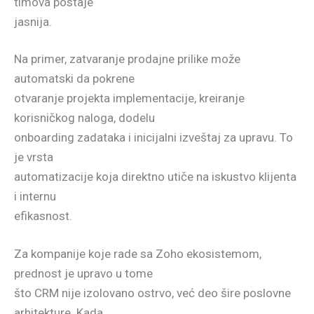
timova postaje
jasnija.
Na primer, zatvaranje prodajne prilike može
automatski da pokrene
otvaranje projekta implementacije, kreiranje
korisničkog naloga, dodelu
onboarding zadataka i inicijalni izveštaj za upravu. To
je vrsta
automatizacije koja direktno utiče na iskustvo klijenta
i internu
efikasnost.
Za kompanije koje rade sa Zoho ekosistemom,
prednost je upravo u tome
što CRM nije izolovano ostrvo, već deo šire poslovne
arhitekture. Kada