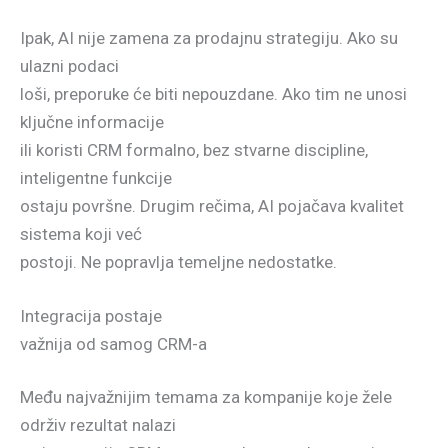
Ipak, AI nije zamena za prodajnu strategiju. Ako su
ulazni podaci
loši, preporuke će biti nepouzdane. Ako tim ne unosi
ključne informacije
ili koristi CRM formalno, bez stvarne discipline,
inteligentne funkcije
ostaju površne. Drugim rečima, AI pojačava kvalitet
sistema koji već
postoji. Ne popravlja temeljne nedostatke.
Integracija postaje
važnija od samog CRM-a
Među najvažnijim temama za kompanije koje žele
održiv rezultat nalazi