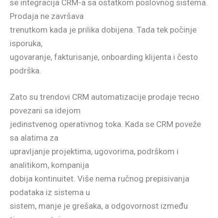
se integracija CRM-a sa ostatkom poslovnog sistema.
Prodaja ne završava
trenutkom kada je prilika dobijena. Tada tek počinje
isporuka,
ugovaranje, fakturisanje, onboarding klijenta i često
podrška.
Zato su trendovi CRM automatizacije prodaje тесно
povezani sa idejom
jedinstvenog operativnog toka. Kada se CRM poveže
sa alatima za
upravljanje projektima, ugovorima, podrškom i
analitikom, kompanija
dobija kontinuitet. Više nema ručnog prepisivanja
podataka iz sistema u
sistem, manje je grešaka, a odgovornost između