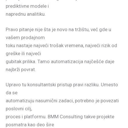
prediktivne modele i
naprednu analitiku.
Pravo pitanje nije šta je novo na tržištu, već gde u
vašem prodajnom
toku nastaje najveći trošak vremena, najveći rizik od
greške ili najveći
gubitak prilika. Tamo automatizacija najčešće daje
najbrži povrat.
Upravo tu konsultantski pristup pravi razliku. Umesto
da se
automatizuju nasumični zadaci, potrebno je povezati
poslovni cilj,
proces i platformu. BMM Consulting takve projekte
posmatra kao deo šire