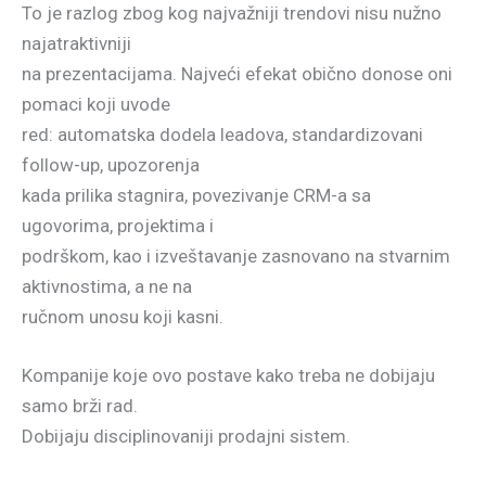
To je razlog zbog kog najvažniji trendovi nisu nužno
najatraktivniji
na prezentacijama. Najveći efekat obično donose oni
pomaci koji uvode
red: automatska dodela leadova, standardizovani
follow-up, upozorenja
kada prilika stagnira, povezivanje CRM-a sa
ugovorima, projektima i
podrškom, kao i izveštavanje zasnovano na stvarnim
aktivnostima, a ne na
ručnom unosu koji kasni.
Kompanije koje ovo postave kako treba ne dobijaju
samo brži rad.
Dobijaju disciplinovaniji prodajni sistem.