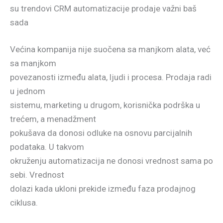
su trendovi CRM automatizacije prodaje važni baš
sada
Većina kompanija nije suočena sa manjkom alata, već
sa manjkom
povezanosti između alata, ljudi i procesa. Prodaja radi
u jednom
sistemu, marketing u drugom, korisnička podrška u
trećem, a menadžment
pokušava da donosi odluke na osnovu parcijalnih
podataka. U takvom
okruženju automatizacija ne donosi vrednost sama po
sebi. Vrednost
dolazi kada ukloni prekide između faza prodajnog
ciklusa.