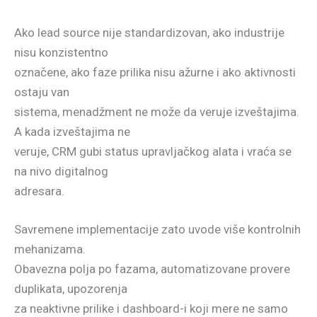
Ako lead source nije standardizovan, ako industrije
nisu konzistentno
označene, ako faze prilika nisu ažurne i ako aktivnosti
ostaju van
sistema, menadžment ne može da veruje izveštajima.
A kada izveštajima ne
veruje, CRM gubi status upravljačkog alata i vraća se
na nivo digitalnog
adresara.
Savremene implementacije zato uvode više kontrolnih
mehanizama.
Obavezna polja po fazama, automatizovane provere
duplikata, upozorenja
za neaktivne prilike i dashboard-i koji mere ne samo