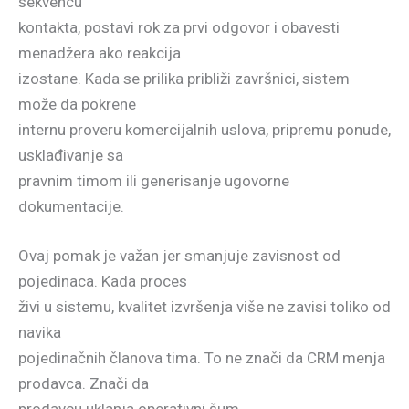
sekvencu
kontakta, postavi rok za prvi odgovor i obavesti
menadžera ako reakcija
izostane. Kada se prilika približi završnici, sistem
može da pokrene
internu proveru komercijalnih uslova, pripremu ponude,
usklađivanje sa
pravnim timom ili generisanje ugovorne
dokumentacije.
Ovaj pomak je važan jer smanjuje zavisnost od
pojedinaca. Kada proces
živi u sistemu, kvalitet izvršenja više ne zavisi toliko od
navika
pojedinačnih članova tima. To ne znači da CRM menja
prodavca. Znači da
prodavcu uklanja operativni šum.