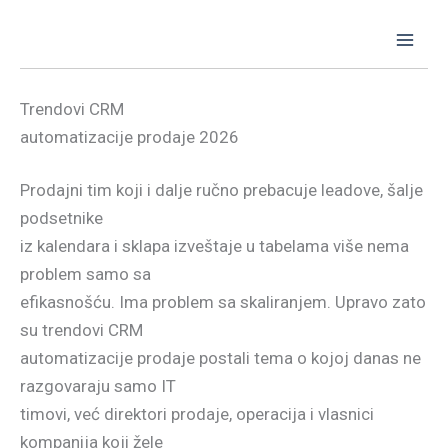
Skip
to
content
Trendovi CRM
automatizacije prodaje 2026
Prodajni tim koji i dalje ručno prebacuje leadove, šalje
podsetnike
iz kalendara i sklapa izveštaje u tabelama više nema
problem samo sa
efikasnošću. Ima problem sa skaliranjem. Upravo zato
su trendovi CRM
automatizacije prodaje postali tema o kojoj danas ne
razgovaraju samo IT
timovi, već direktori prodaje, operacija i vlasnici
kompanija koji žele