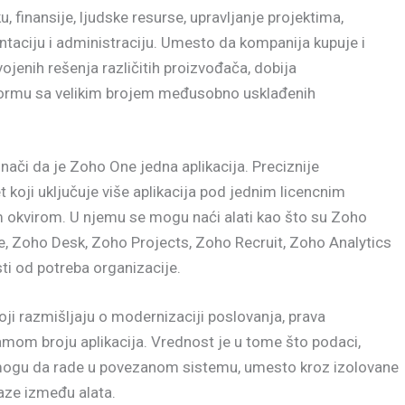
, finansije, ljudske resurse, upravljanje projektima,
ntaciju i administraciju. Umesto da kompanija kupuje i
ojenih rešenja različitih proizvođača, dobija
formu sa velikim brojem međusobno usklađenih
nači da je Zoho One jedna aplikacija. Preciznije
t koji uključuje više aplikacija pod jednim licencnim
m okvirom. U njemu se mogu naći alati kao što su Zoho
, Zoho Desk, Zoho Projects, Zoho Recruit, Zoho Analytics
sti od potreba organizacije.
ji razmišljaju o modernizaciji poslovanja, prava
amom broju aplikacija. Vrednost je u tome što podaci,
 mogu da rade u povezanom sistemu, umesto kroz izolovane
laze između alata.