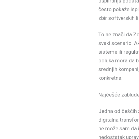
dupliranju podata
često pokaže ispl
zbir softverskih l
To ne znači da Z
svaki scenario. 
sisteme ili regul
odluka mora da bud
srednjih kompanij
konkretna.
Najčešće zablud
Jedna od češćih 
digitalna transfo
ne može sam da is
nedostatak upravl