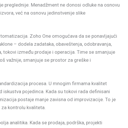
aje preglednije. Menadžment ne donosi odluke na osnovu
izvora, već na osnovu jedinstvenije slike
automatizacija. Zoho One omogućava da se ponavljajući
 uklone – dodela zadataka, obaveštenja, odobravanja,
a, tokovi između prodaje i operacija. Time se smanjuje
još važnije, smanjuje se prostor za greške i
tandardizacija procesa. U mnogim firmama kvalitet
od iskustva pojedinca. Kada su tokovi rada definisani
nizacija postaje manje zavisna od improvizacije. To je
i za kontrolu kvaliteta.
bolja analitika. Kada se prodaja, podrška, projekti