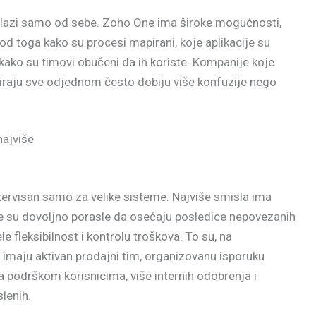
olazi samo od sebe. Zoho One ima široke mogućnosti,
i od toga kako su procesi mapirani, koje aplikacije su
 kako su timovi obučeni da ih koriste. Kompanije koje
iraju sve odjednom često dobiju više konfuzije nego
ajviše
ervisan samo za velike sisteme. Najviše smisla ima
e su dovoljno porasle da osećaju posledice nepovezanih
ele fleksibilnost i kontrolu troškova. To su, na
e imaju aktivan prodajni tim, organizovanu isporuku
a podrškom korisnicima, više internih odobrenja i
slenih.