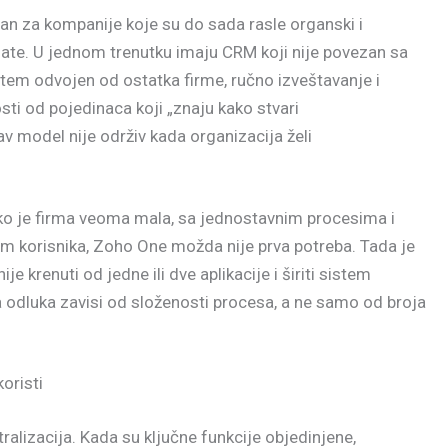
an za kompanije koje su do sada rasle organski i
ate. U jednom trenutku imaju CRM koji nije povezan sa
tem odvojen od ostatka firme, ručno izveštavanje i
osti od pojedinaca koji „znaju kako stvari
av model nije održiv kada organizacija želi
ako je firma veoma mala, sa jednostavnim procesima i
m korisnika, Zoho One možda nije prva potreba. Tada je
je krenuti od jedne ili dve aplikacije i širiti sistem
 odluka zavisi od složenosti procesa, a ne samo od broja
oristi
tralizacija. Kada su ključne funkcije objedinjene,