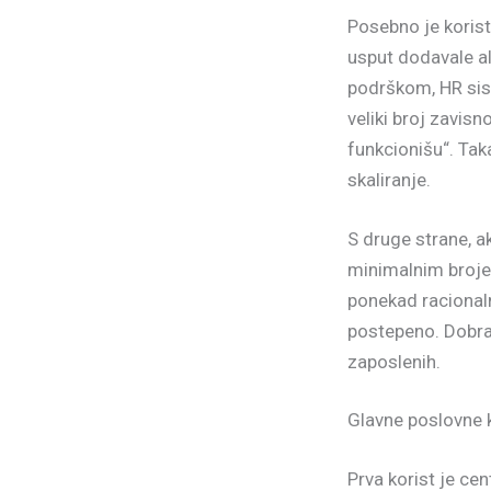
Posebno je korist
usput dodavale al
podrškom, HR sis
veliki broj zavisn
funkcionišu“. Tak
skaliranje.
S druge strane, 
minimalnim broje
ponekad racionalni
postepeno. Dobra
zaposlenih.
Glavne poslovne k
Prva korist je cen