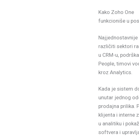
Kako Zoho One
funkcioniše u po
Najjednostavnije
različiti sektori r
u CRM-u, podrška 
People, timovi vo
kroz Analytics.
Kada je sistem do
unutar jednog od
prodajna prilika
klijenta i intern
u analitiku i pok
softvera i upravl