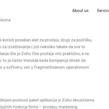
About us
Servic
i kome
 koristi poseban alat za prodaju, drugi za podršku,
ti za izveštavanje i još nekoliko tabela da sve to
tanje šta je Zoho One postaje vrlo praktično, a ne
si, to je često trenutak kada kompanija shvati da
o u softveru, već u fragmentisanom operativnom
injeni poslovni paket aplikacija iz Zoho ekosistema
ključnih funkcija firme – prodaju, marketing,