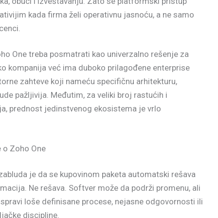
ka, obuci i izveštavanju. Zato se platformski pristup
ativijim kada firma želi operativnu jasnoću, a ne samo
icenci.
oho One treba posmatrati kao univerzalno rešenje za
Ako kompanija već ima duboko prilagođene enterprise
atorne zahteve koji nameću specifičnu arhitekturu,
e pažljivija. Međutim, za veliki broj rastućih i
a, prednost jedinstvenog ekosistema je vrlo
e o Zoho One
zabluda je da se kupovinom paketa automatski rešava
rmacija. Ne rešava. Softver može da podrži promenu, ali
pravi loše definisane procese, nejasne odgovornosti ili
jačke discipline.