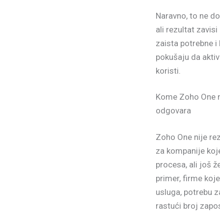
Naravno, to ne d
ali rezultat zavis
zaista potrebne i
pokušaju da aktiv
koristi.
Kome Zoho One n
odgovara
Zoho One nije rez
za kompanije koj
procesa, ali još ž
primer, firme koj
usluga, potrebu z
rastući broj zapo