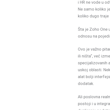
i HR ne vode u od
Ne samo koliko je
koliko dugo traje
Šta je Zoho One 
odnosu na pojedi
Ovo je važno pit
ili ništa“, već i
specijalizovanih a
uskoj oblasti. Ne
alat bolji interfe
dodatak.
Ali poslovna real
postoji i u integr