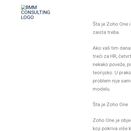
Skip
to
content
Šta je Zoho One 
zaista treba
Ako vaš tim danas
treći za HR, četvr
nekako poveže, pi
teorijsko. U prak
problem nije sam
modelu.
Šta je Zoho One
Zoho One je objed
koji pokriva više 