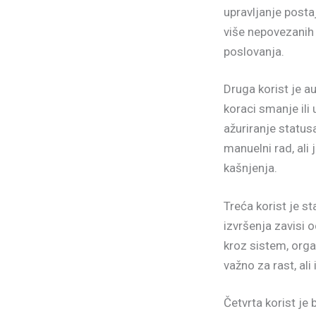
upravljanje post
više nepovezanih 
poslovanja.
Druga korist je 
koraci smanje ili
ažuriranje status
manuelni rad, ali 
kašnjenja.
Treća korist je s
izvršenja zavisi 
kroz sistem, orga
važno za rast, ali 
Četvrta korist je 