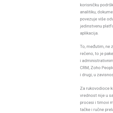
korisničku podršku
analitiku, dokume
povezuje više odv
jedinstvenu plat
aplikacija.
To, međutim, ne z
rečeno, to je pake
i administrativni
CRM, Zoho People
i drugi, u zavisno
Za rukovodioce ko
vrednost nije u s
procesi i timovi
tačke i ručne pre