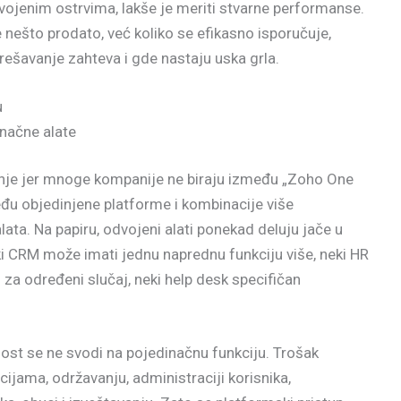
vojenim ostrvima, lakše je meriti stvarne performanse.
 nešto prodato, već koliko se efikasno isporučuje,
 rešavanje zahteva i gde nastaju uska grla.
u
načne alate
anje jer mnoge kompanije ne biraju između „Zoho One
zmeđu objedinjene platforme i kombinacije više
lata. Na papiru, odvojeni alati ponekad deluju jače u
ki CRM može imati jednu naprednu funkciju više, neki HR
js za određeni slučaj, neki help desk specifičan
nost se ne svodi na pojedinačnu funkciju. Trošak
acijama, održavanju, administraciji korisnika,