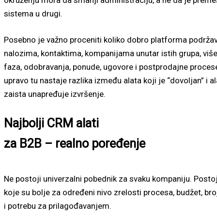
okruženju mora da smanji administraciju, a ne da je premes
sistema u drugi.
Posebno je važno proceniti koliko dobro platforma podrža
nalozima, kontaktima, kompanijama unutar istih grupa, viš
faza, odobravanja, ponude, ugovore i postprodajne procese
upravo tu nastaje razlika između alata koji je “dovoljan” i al
zaista unapređuje izvršenje.
Najbolji CRM alati
za B2B – realno poređenje
Ne postoji univerzalni pobednik za svaku kompaniju. Posto
koje su bolje za određeni nivo zrelosti procesa, budžet, bro
i potrebu za prilagođavanjem.