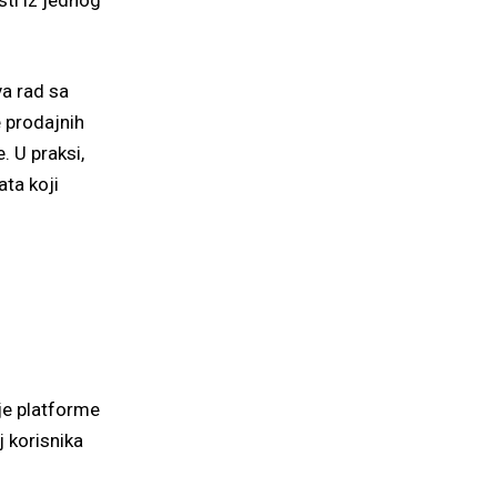
ti iz jednog
va rad sa
e prodajnih
. U praksi,
ata koji
je platforme
j korisnika