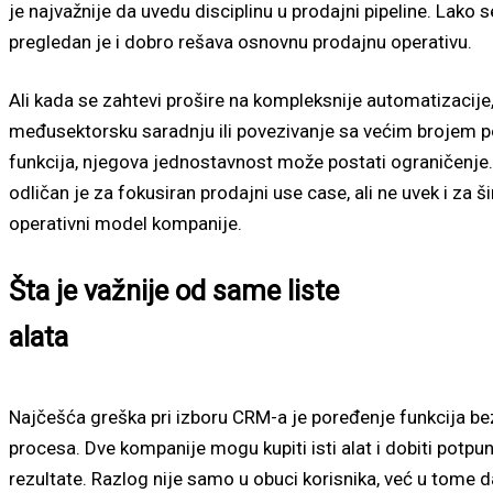
je najvažnije da uvedu disciplinu u prodajni pipeline. Lako s
pregledan je i dobro rešava osnovnu prodajnu operativu.
Ali kada se zahtevi prošire na kompleksnije automatizacije,
međusektorsku saradnju ili povezivanje sa većim brojem p
funkcija, njegova jednostavnost može postati ograničenje
odličan je za fokusiran prodajni use case, ali ne uvek i za ši
operativni model kompanije.
Šta je važnije od same liste
alata
Najčešća greška pri izboru CRM-a je poređenje funkcija be
procesa. Dve kompanije mogu kupiti isti alat i dobiti potpun
rezultate. Razlog nije samo u obuci korisnika, već u tome da