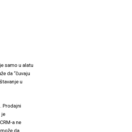
je samo u alatu
uže da “čuvaju
eštavanje u
. Prodajni
 je
r CRM-a ne
at može da