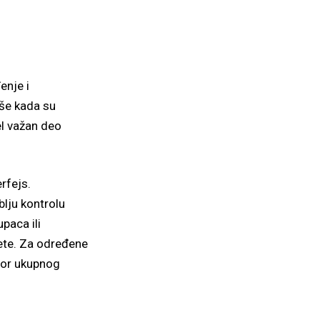
enje i
še kada su
el važan deo
rfejs.
blju kontrolu
paca ili
ete. Za određene
ktor ukupnog