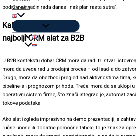
podrži naš način rada danas i naš plan rasta sutra”.
Careers
Kako prepoznati
najbolji CRM alat za B2B
U B2B kontekstu dobar CRM mora da radi tri stvari istovre
mora da uvede red u prodajni proces – od lead-a do zatvore
Drugo, mora da obezbedi pregled nad aktivnostima tima, k
pipeline-a i prognozom prihoda. Treće, mora da se uklopi u 
operativni sistem firme, što znači integracije, automatizaci
tokove podataka.
Ako alat izgleda impresivno na demo prezentaciji, a zahtev
ručne unose ili dodatne pomoćne tabele, to je znak za opr