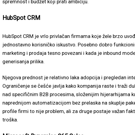
spremnost i budžet koji prati ambiciju.
HubSpot CRM
HubSpot CRM je vrlo privlačan firmama koje žele brzo uvođ
jednostavno korisničko iskustvo. Posebno dobro funkcioni
marketing i prodaja tesno povezani i kada je inbound mod
generisanja prilika.
Njegova prednost je relativno laka adopcija i pregledan inte
Ograničenje se češće javlja kako kompanija raste i traži du
nad specifičnim B2B procesima, složenijim hijerarhijama ku
naprednijom automatizacijom bez prelaska na skuplje pak
profile firmi to nije problem, ali za druge postaje važan fa
troška.