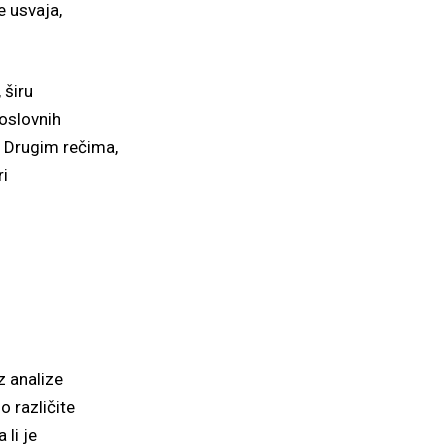
e usvaja,
 širu
oslovnih
. Drugim rečima,
ri
z analize
o različite
 li je