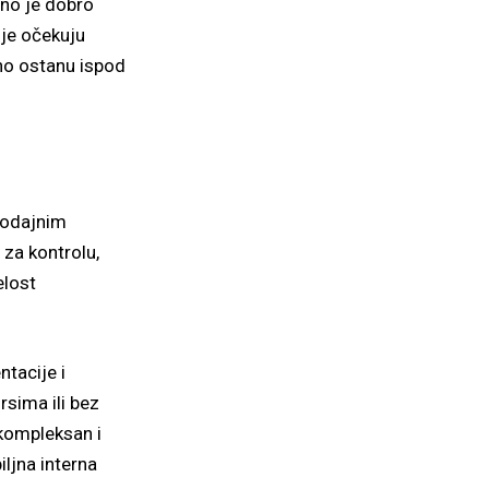
bno je dobro
oje očekuju
no ostanu ispod
prodajnim
za kontrolu,
elost
ntacije i
sima ili bez
 kompleksan i
ljna interna