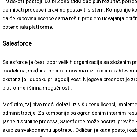
Trade-off postoji. Da bi Zoho CRM dao pun rezultat, potre
definisati procese i pravilno postaviti sistem. Kompanije k
da će kupovina licence sama rešiti problem usvajanja obič
potencijala platforme.
Salesforce
Salesforce je čest izbor velikih organizacija sa složenim 
modelima, međunarodnim timovima i izraženim zahtevima 
ekstenzije i duboku prilagodljivost. Njegova prednost je zr
platforme i širina mogućnosti.
Međutim, taj nivo moći dolazi uz višu cenu licenci, impleme
administracije. Za kompanije sa ograničenim internim resur
jasne discipline procesa, Salesforce može postati previše
skup za svakodnevnu upotrebu. Odličan je kada postoji ozbi