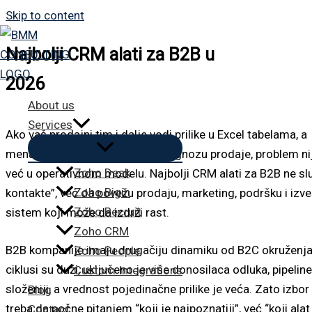
Skip to content
Najbolji CRM alati za B2B u
2026
About us
Services
Ako vaš prodajni tim i dalje vodi prilike u Excel tabelama, a
menadžment traži pouzdanu prognozu prodaje, problem ni
Zoho Desk
već u operativnom modelu. Najbolji CRM alati za B2B ne sl
Zoho Bigin
kontakte”, već da povežu prodaju, marketing, podršku i izv
Zoho Recruit
sistem koji može da izdrži rast.
Zoho CRM
B2B kompanije imaju drugačiju dinamiku od B2C okruženja
Zoho People
ciklusi su duži, uključeno je više donosilaca odluka, pipeline
Custom Integrations
složeniji, a vrednost pojedinačne prilike je veća. Zato izbo
Blog
treba da počne pitanjem “koji je najpoznatiji”, već “koji al
Contact