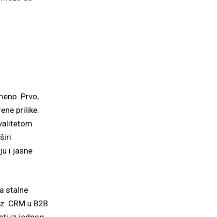
meno. Prvo,
ne prilike.
valitetom
širi
ju i jasne
a stalne
ez. CRM u B2B