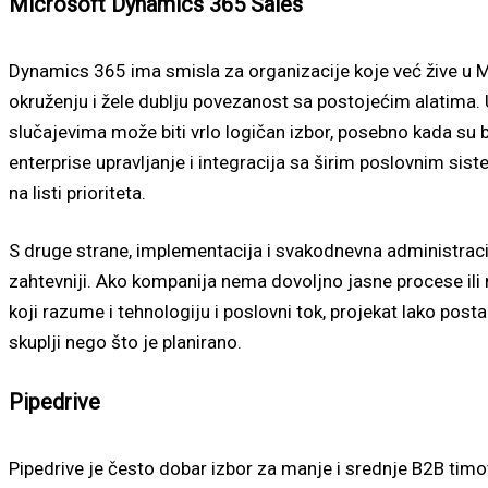
Microsoft Dynamics 365 Sales
Dynamics 365 ima smisla za organizacije koje već žive u 
okruženju i žele dublju povezanost sa postojećim alatima.
slučajevima može biti vrlo logičan izbor, posebno kada su
enterprise upravljanje i integracija sa širim poslovnim si
na listi prioriteta.
S druge strane, implementacija i svakodnevna administraci
zahtevniji. Ako kompanija nema dovoljno jasne procese ili
koji razume i tehnologiju i poslovni tok, projekat lako posta
skuplji nego što je planirano.
Pipedrive
Pipedrive je često dobar izbor za manje i srednje B2B tim