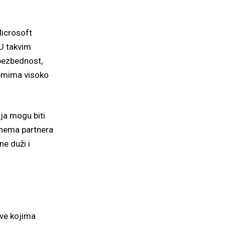
Microsoft
 U takvim
 bezbednost,
stemima visoko
ja mogu biti
 nema partnera
ne duži i
ove kojima