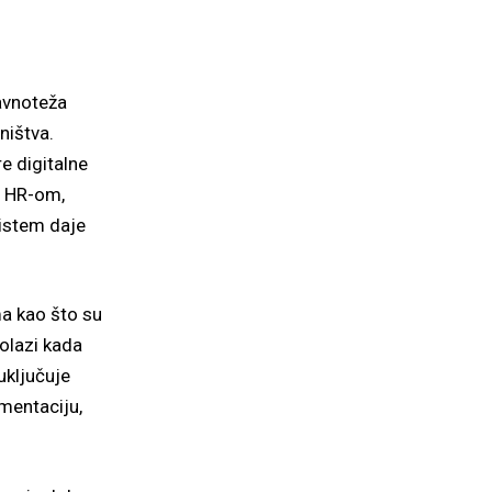
avnoteža
ništva.
e digitalne
a HR-om,
sistem daje
a kao što su
dolazi kada
uključuje
gmentaciju,