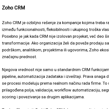
Zoho CRM
Zoho CRM je ozbiljno rešenje za kompanije kojima treba r
između funkcionalnosti, fleksibilnosti i ukupnog troška vlas
Posebno je jak kada CRM nije izolovan projekat, već deo šir
transformacije. Ako organizacija želi da poveže prodaju s
podrškom, analitikom, projektima ili ugovorima, Zoho eko
značajnu prednost.
Njegova vrednost nije samo u standardnim CRM funkcijam
pipeline, automatizacija zadataka i izveštaji. Prava snaga 
se procesi modeluju prema realnom načinu rada firme. To 
prilagođena polja, validacije, workflow automatizaciju, se
scoring i povezivanje sa drugim aplikacijama.