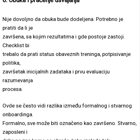
6. Obuka i praćenje usvajanja
Nije dovoljno da obuka bude dodeljena. Potrebno je
pratiti da li je
završena, sa kojim rezultatima i gde postoje zastoji.
Checklist bi
trebalo da prati status obaveznih treninga, potpisivanje
politika,
završetak inicijalnih zadataka i prvu evaluaciju
razumevanja
procesa.
Ovde se često vidi razlika između formalnog i stvarnog
onboardinga.
Formalno, sve može biti označeno kao završeno. Stvarno,
zaposleni i