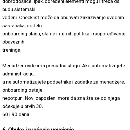
dobrodošlice. Ipak, određeni elementi mogu i treba da
budu sistemski
vođeni. Checklist može da obuhvati zakazivanje uvodnih
sastanaka, dodelu
onboarding plana, slanje internih politika i raspoređivanje
obaveznih
treninga.
Menadžer ovde ima presudnu ulogu. Ako automatizujete
administraciju,
a ne automatizujete podsetnike i zadatke za menadžere,
onboarding ostaje
nepotpun. Novi zaposleni mora da zna šta se od njega
očekuje u prvih 30,
60 i 90 dana.