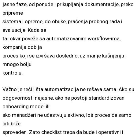
jasne faze, od ponude i prikupljanja dokumentacije, preko
pripreme
sistema i opreme, do obuke, praćenja probnog rada i
evaluacije. Kada se
taj okvir poveže sa automatizovanim workflow-ima,
kompanija dobija
proces koji se izvršava dosledno, uz manje kašnjenja i
mnogo bolju
kontrolu.
Važno je reći i šta automatizacija ne rešava sama. Ako su
odgovornosti nejasne, ako ne postoji standardizovan
onboarding model ili
ako menadžeri ne učestvuju aktivno, loš proces će samo
biti brže
sproveden. Zato checklist treba da bude i operativni i