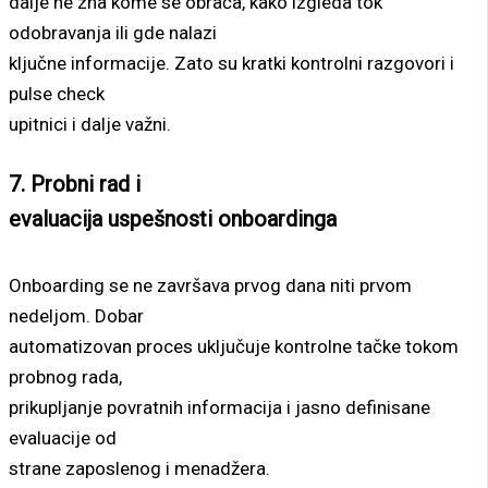
dalje ne zna kome se obraća, kako izgleda tok
odobravanja ili gde nalazi
ključne informacije. Zato su kratki kontrolni razgovori i
pulse check
upitnici i dalje važni.
7. Probni rad i
evaluacija uspešnosti onboardinga
Onboarding se ne završava prvog dana niti prvom
nedeljom. Dobar
automatizovan proces uključuje kontrolne tačke tokom
probnog rada,
prikupljanje povratnih informacija i jasno definisane
evaluacije od
strane zaposlenog i menadžera.