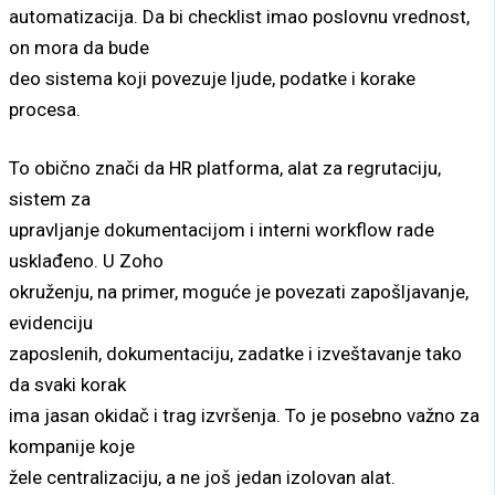
automatizacija. Da bi checklist imao poslovnu vrednost,
on mora da bude
deo sistema koji povezuje ljude, podatke i korake
procesa.
To obično znači da HR platforma, alat za regrutaciju,
sistem za
upravljanje dokumentacijom i interni workflow rade
usklađeno. U Zoho
okruženju, na primer, moguće je povezati zapošljavanje,
evidenciju
zaposlenih, dokumentaciju, zadatke i izveštavanje tako
da svaki korak
ima jasan okidač i trag izvršenja. To je posebno važno za
kompanije koje
žele centralizaciju, a ne još jedan izolovan alat.