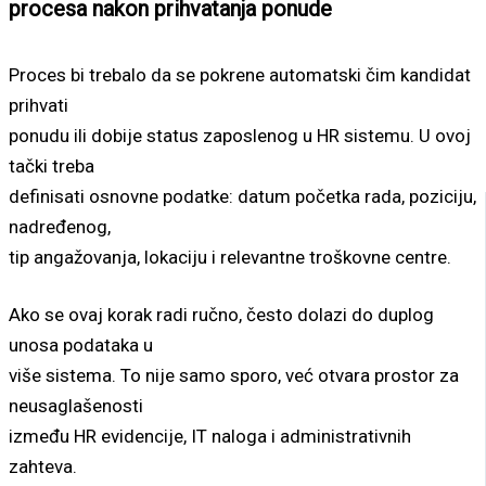
procesa nakon prihvatanja ponude
Proces bi trebalo da se pokrene automatski čim kandidat
prihvati
ponudu ili dobije status zaposlenog u HR sistemu. U ovoj
tački treba
definisati osnovne podatke: datum početka rada, poziciju,
nadređenog,
tip angažovanja, lokaciju i relevantne troškovne centre.
Ako se ovaj korak radi ručno, često dolazi do duplog
unosa podataka u
više sistema. To nije samo sporo, već otvara prostor za
neusaglašenosti
između HR evidencije, IT naloga i administrativnih
zahteva.