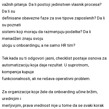
važnih pitanja. Da li postoji jedinstven vlasnik procesa?
Da li su
definisane obavezne faze za sve tipove zaposlenih? Da li
su poznati
sistemi koji moraju da razmenjuju podatke? Da li
menadžeri znaju svoju
ulogu u onboardingu, a ne samo HR tim?
Tek kada su ti odgovori jasni, checklist postaje osnova za
automatizaciju koja daje rezultat. U suprotnom,
kompanija kupuje
funkcionalnosti, ali ne rešava operativni problem.
Za organizacije koje žele da onboarding učine bržim,
urednijim i
merljivijim, prava vrednost nije u tome da se svaki korak