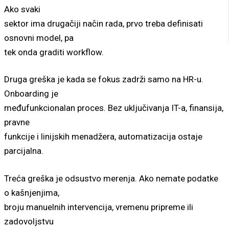
Ako svaki
sektor ima drugačiji način rada, prvo treba definisati
osnovni model, pa
tek onda graditi workflow.
Druga greška je kada se fokus zadrži samo na HR-u.
Onboarding je
međufunkcionalan proces. Bez uključivanja IT-a, finansija,
pravne
funkcije i linijskih menadžera, automatizacija ostaje
parcijalna.
Treća greška je odsustvo merenja. Ako nemate podatke
o kašnjenjima,
broju manuelnih intervencija, vremenu pripreme ili
zadovoljstvu