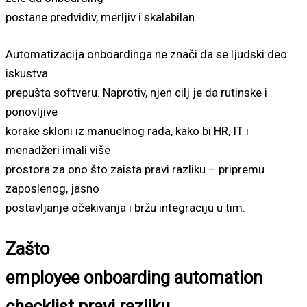
postane predvidiv, merljiv i skalabilan.
Automatizacija onboardinga ne znači da se ljudski deo
iskustva
prepušta softveru. Naprotiv, njen cilj je da rutinske i
ponovljive
korake skloni iz manuelnog rada, kako bi HR, IT i
menadžeri imali više
prostora za ono što zaista pravi razliku – pripremu
zaposlenog, jasno
postavljanje očekivanja i bržu integraciju u tim.
Zašto
employee onboarding automation
checklist pravi razliku