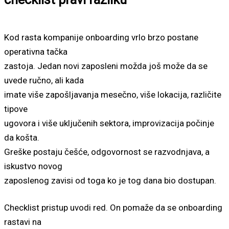
Kod rasta kompanije onboarding vrlo brzo postane
operativna tačka
zastoja. Jedan novi zaposleni možda još može da se
uvede ručno, ali kada
imate više zapošljavanja mesečno, više lokacija, različite
tipove
ugovora i više uključenih sektora, improvizacija počinje
da košta.
Greške postaju češće, odgovornost se razvodnjava, a
iskustvo novog
zaposlenog zavisi od toga ko je tog dana bio dostupan.
Checklist pristup uvodi red. On pomaže da se onboarding
rastavi na