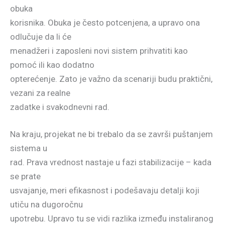
obuka
korisnika. Obuka je često potcenjena, a upravo ona
odlučuje da li će
menadžeri i zaposleni novi sistem prihvatiti kao
pomoć ili kao dodatno
opterećenje. Zato je važno da scenariji budu praktični,
vezani za realne
zadatke i svakodnevni rad.
Na kraju, projekat ne bi trebalo da se završi puštanjem
sistema u
rad. Prava vrednost nastaje u fazi stabilizacije – kada
se prate
usvajanje, meri efikasnost i podešavaju detalji koji
utiču na dugoročnu
upotrebu. Upravo tu se vidi razlika između instaliranog