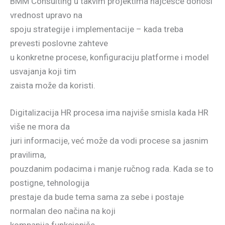
BMM Consulting u takvim projektima najčešće donosi
vrednost upravo na
spoju strategije i implementacije – kada treba
prevesti poslovne zahteve
u konkretne procese, konfiguraciju platforme i model
usvajanja koji tim
zaista može da koristi.
Digitalizacija HR procesa ima najviše smisla kada HR
više ne mora da
juri informacije, već može da vodi procese sa jasnim
pravilima,
pouzdanim podacima i manje ručnog rada. Kada se to
postigne, tehnologija
prestaje da bude tema sama za sebe i postaje
normalan deo načina na koji
kompanija funkcioniše.