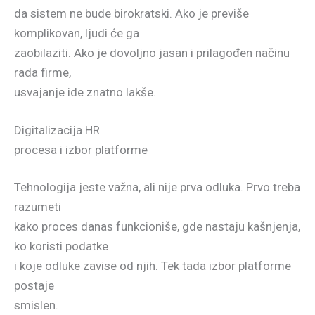
da sistem ne bude birokratski. Ako je previše
komplikovan, ljudi će ga
zaobilaziti. Ako je dovoljno jasan i prilagođen načinu
rada firme,
usvajanje ide znatno lakše.
Digitalizacija HR
procesa i izbor platforme
Tehnologija jeste važna, ali nije prva odluka. Prvo treba
razumeti
kako proces danas funkcioniše, gde nastaju kašnjenja,
ko koristi podatke
i koje odluke zavise od njih. Tek tada izbor platforme
postaje
smislen.