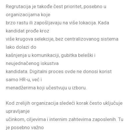
Regrutacija je takođe čest prioritet, posebno u
organizacijama koje
brzo rastu ili zapošljavaju na više lokacija. Kada
kandidat prođe kroz
više krugova selekcije, bez centralizovanog sistema
lako dolazi do
kašnjenja u komunikaciji, gubitka beleški i
neujednačenog iskustva
kandidata. Digitalni proces ovde ne donosi korist
samo HR-u, već i
menadžerima koji učestvuju u izboru.
Kod zrelijih organizacija sledeći korak često uključuje
upravljanje
učinkom, ciljevima i internim zahtevima zaposlenih. Tu
je posebno važno