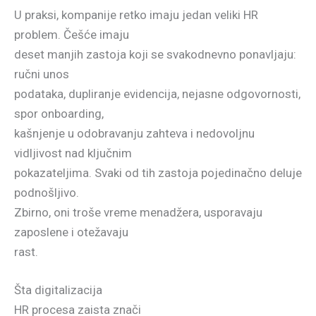
U praksi, kompanije retko imaju jedan veliki HR
problem. Češće imaju
deset manjih zastoja koji se svakodnevno ponavljaju:
ručni unos
podataka, dupliranje evidencija, nejasne odgovornosti,
spor onboarding,
kašnjenje u odobravanju zahteva i nedovoljnu
vidljivost nad ključnim
pokazateljima. Svaki od tih zastoja pojedinačno deluje
podnošljivo.
Zbirno, oni troše vreme menadžera, usporavaju
zaposlene i otežavaju
rast.
Šta digitalizacija
HR procesa zaista znači