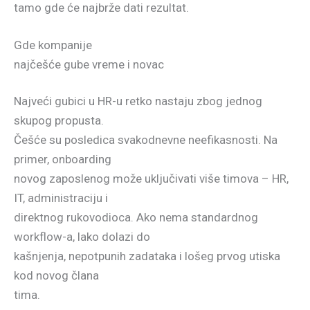
tamo gde će najbrže dati rezultat.
Gde kompanije
najčešće gube vreme i novac
Najveći gubici u HR-u retko nastaju zbog jednog
skupog propusta.
Češće su posledica svakodnevne neefikasnosti. Na
primer, onboarding
novog zaposlenog može uključivati više timova – HR,
IT, administraciju i
direktnog rukovodioca. Ako nema standardnog
workflow-a, lako dolazi do
kašnjenja, nepotpunih zadataka i lošeg prvog utiska
kod novog člana
tima.