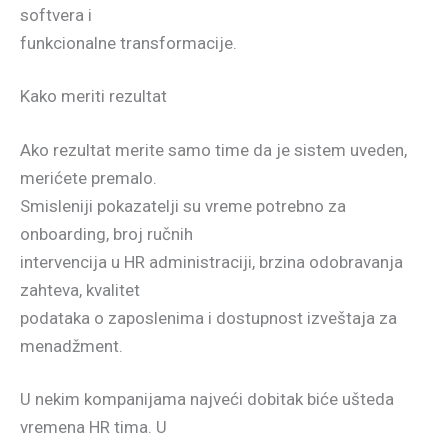
softvera i
funkcionalne transformacije.
Kako meriti rezultat
Ako rezultat merite samo time da je sistem uveden,
merićete premalo.
Smisleniji pokazatelji su vreme potrebno za
onboarding, broj ručnih
intervencija u HR administraciji, brzina odobravanja
zahteva, kvalitet
podataka o zaposlenima i dostupnost izveštaja za
menadžment.
U nekim kompanijama najveći dobitak biće ušteda
vremena HR tima. U