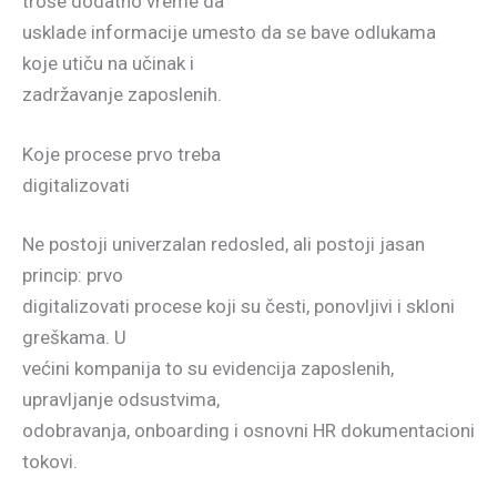
troše dodatno vreme da
usklade informacije umesto da se bave odlukama
koje utiču na učinak i
zadržavanje zaposlenih.
Koje procese prvo treba
digitalizovati
Ne postoji univerzalan redosled, ali postoji jasan
princip: prvo
digitalizovati procese koji su česti, ponovljivi i skloni
greškama. U
većini kompanija to su evidencija zaposlenih,
upravljanje odsustvima,
odobravanja, onboarding i osnovni HR dokumentacioni
tokovi.