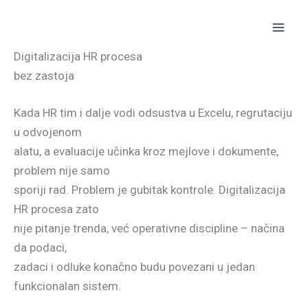
Skip
to
content
Digitalizacija HR procesa
bez zastoja
Kada HR tim i dalje vodi odsustva u Excelu, regrutaciju
u odvojenom
alatu, a evaluacije učinka kroz mejlove i dokumente,
problem nije samo
sporiji rad. Problem je gubitak kontrole. Digitalizacija
HR procesa zato
nije pitanje trenda, već operativne discipline – načina
da podaci,
zadaci i odluke konačno budu povezani u jedan
funkcionalan sistem.