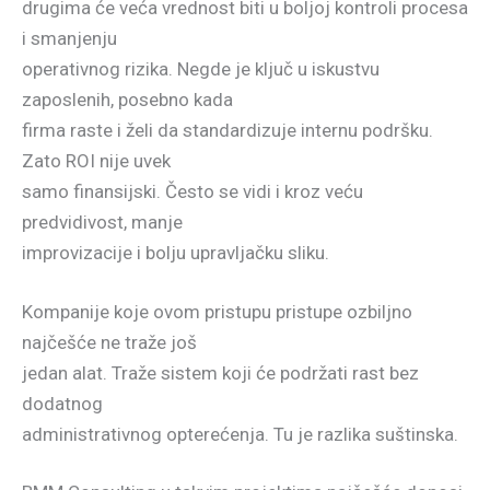
drugima će veća vrednost biti u boljoj kontroli procesa
i smanjenju
operativnog rizika. Negde je ključ u iskustvu
zaposlenih, posebno kada
firma raste i želi da standardizuje internu podršku.
Zato ROI nije uvek
samo finansijski. Često se vidi i kroz veću
predvidivost, manje
improvizacije i bolju upravljačku sliku.
Kompanije koje ovom pristupu pristupe ozbiljno
najčešće ne traže još
jedan alat. Traže sistem koji će podržati rast bez
dodatnog
administrativnog opterećenja. Tu je razlika suštinska.