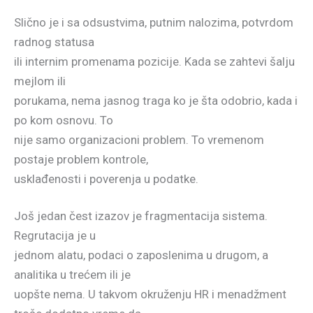
Slično je i sa odsustvima, putnim nalozima, potvrdom
radnog statusa
ili internim promenama pozicije. Kada se zahtevi šalju
mejlom ili
porukama, nema jasnog traga ko je šta odobrio, kada i
po kom osnovu. To
nije samo organizacioni problem. To vremenom
postaje problem kontrole,
usklađenosti i poverenja u podatke.
Još jedan čest izazov je fragmentacija sistema.
Regrutacija je u
jednom alatu, podaci o zaposlenima u drugom, a
analitika u trećem ili je
uopšte nema. U takvom okruženju HR i menadžment