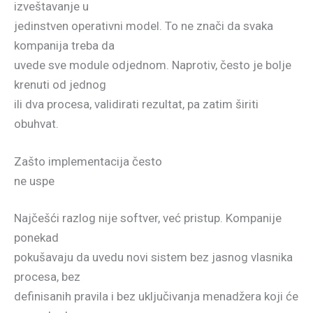
izveštavanje u
jedinstven operativni model. To ne znači da svaka
kompanija treba da
uvede sve module odjednom. Naprotiv, često je bolje
krenuti od jednog
ili dva procesa, validirati rezultat, pa zatim širiti
obuhvat.
Zašto implementacija često
ne uspe
Najčešći razlog nije softver, već pristup. Kompanije
ponekad
pokušavaju da uvedu novi sistem bez jasnog vlasnika
procesa, bez
definisanih pravila i bez uključivanja menadžera koji će