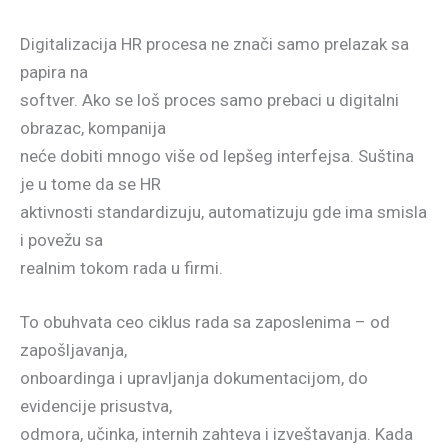
Digitalizacija HR procesa ne znači samo prelazak sa
papira na
softver. Ako se loš proces samo prebaci u digitalni
obrazac, kompanija
neće dobiti mnogo više od lepšeg interfejsa. Suština
je u tome da se HR
aktivnosti standardizuju, automatizuju gde ima smisla
i povežu sa
realnim tokom rada u firmi.
To obuhvata ceo ciklus rada sa zaposlenima – od
zapošljavanja,
onboardinga i upravljanja dokumentacijom, do
evidencije prisustva,
odmora, učinka, internih zahteva i izveštavanja. Kada