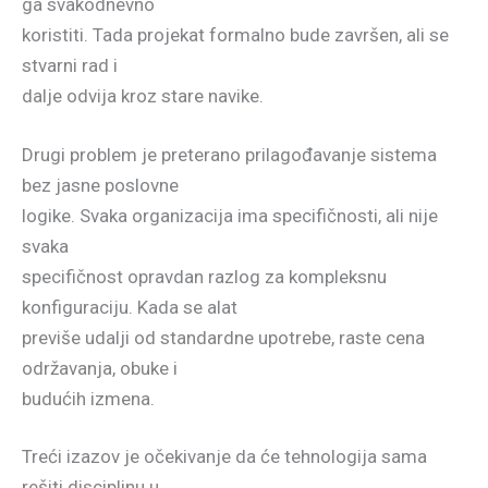
ga svakodnevno
koristiti. Tada projekat formalno bude završen, ali se
stvarni rad i
dalje odvija kroz stare navike.
Drugi problem je preterano prilagođavanje sistema
bez jasne poslovne
logike. Svaka organizacija ima specifičnosti, ali nije
svaka
specifičnost opravdan razlog za kompleksnu
konfiguraciju. Kada se alat
previše udalji od standardne upotrebe, raste cena
održavanja, obuke i
budućih izmena.
Treći izazov je očekivanje da će tehnologija sama
rešiti disciplinu u