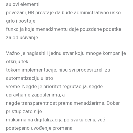
su ovi elementi
povezani, HR prestaje da bude administrativno usko
grlo i postaje
funkcija koja menadžmentu daje pouzdane podatke
za odlučivanje.
Važno je naglasiti i jednu stvar koju mnoge kompanije
otkriju tek
tokom implementacije: nisu svi procesi zreli za
automatizaciju u isto
vreme. Negde je prioritet regrutacija, negde
upravljanje zaposlenima, a
negde transparentnost prema menadžerima. Dobar
pristup zato nije
maksimalna digitalizacija po svaku cenu, već
postepeno uvođenje promena